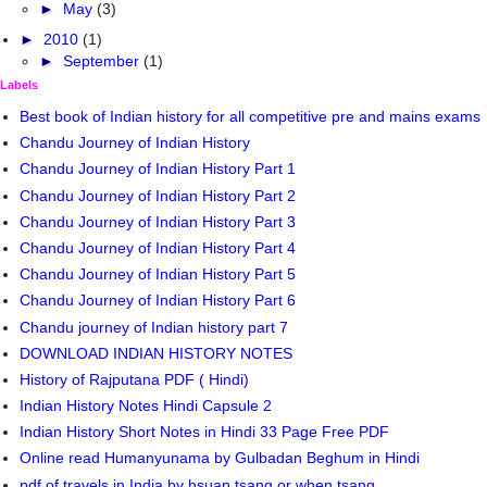
►
May
(3)
►
2010
(1)
►
September
(1)
Labels
Best book of Indian history for all competitive pre and mains exams
Chandu Journey of Indian History
Chandu Journey of Indian History Part 1
Chandu Journey of Indian History Part 2
Chandu Journey of Indian History Part 3
Chandu Journey of Indian History Part 4
Chandu Journey of Indian History Part 5
Chandu Journey of Indian History Part 6
Chandu journey of Indian history part 7
DOWNLOAD INDIAN HISTORY NOTES
History of Rajputana PDF ( Hindi)
Indian History Notes Hindi Capsule 2
Indian History Short Notes in Hindi 33 Page Free PDF
Online read Humanyunama by Gulbadan Beghum in Hindi
pdf of travels in India by hsuan tsang or when tsang