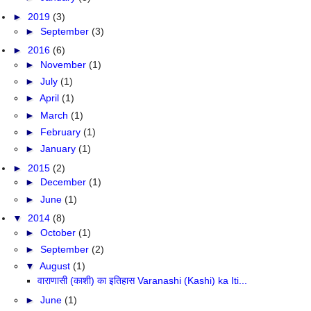
►
2019
(3)
►
September
(3)
►
2016
(6)
►
November
(1)
►
July
(1)
►
April
(1)
►
March
(1)
►
February
(1)
►
January
(1)
►
2015
(2)
►
December
(1)
►
June
(1)
▼
2014
(8)
►
October
(1)
►
September
(2)
▼
August
(1)
वाराणासी (काशी) का इतिहास Varanashi (Kashi) ka Iti...
►
June
(1)