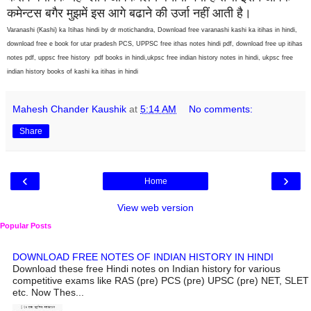
कमेन्टस बगैर मुझमें इस आगे बढाने की उर्जा नहीं आती है।
Varanashi (Kashi) ka Itihas hindi by dr motichandra, Download free varanashi kashi ka itihas in hindi,
download free e book for utar pradesh PCS, UPPSC free ithas notes hindi pdf, download free up itihas
notes pdf, uppsc free history pdf books in hindi,ukpsc free indian history notes in hindi, ukpsc free
indian history books of kashi ka itihas in hindi
Mahesh Chander Kaushik
at
5:14 AM
No comments:
Share
‹
›
Home
View web version
Popular Posts
DOWNLOAD FREE NOTES OF INDIAN HISTORY IN HINDI
Download these free Hindi notes on Indian history for various
competitive exams like RAS (pre) PCS (pre) UPSC (pre) NET, SLET
etc. Now Thes...