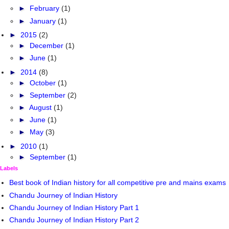
►
February
(1)
►
January
(1)
►
2015
(2)
►
December
(1)
►
June
(1)
►
2014
(8)
►
October
(1)
►
September
(2)
►
August
(1)
►
June
(1)
►
May
(3)
►
2010
(1)
►
September
(1)
Labels
Best book of Indian history for all competitive pre and mains exams
Chandu Journey of Indian History
Chandu Journey of Indian History Part 1
Chandu Journey of Indian History Part 2